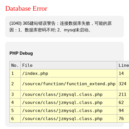
Database Error
(1040) 365建站错误警告：连接数据库失败，可能的原
因：1、数据库密码不对; 2、mysql未启动。
PHP Debug
No.
File
Line
1
/index.php
14
2
/source/function/function_extend.php
324
3
/source/class/jzmysql.class.php
211
4
/source/class/jzmysql.class.php
62
5
/source/class/jzmysql.class.php
94
6
/source/class/jzmysql.class.php
76