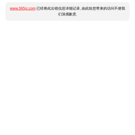
www.365jz.com
已经将此出错信息详细记录, 由此给您带来的访问不便我
们深感歉意.