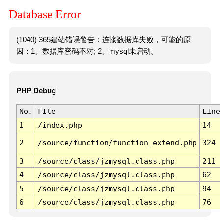
Database Error
(1040) 365建站错误警告：连接数据库失败，可能的原
因：1、数据库密码不对; 2、mysql未启动。
PHP Debug
No.
File
Line
1
/index.php
14
2
/source/function/function_extend.php
324
3
/source/class/jzmysql.class.php
211
4
/source/class/jzmysql.class.php
62
5
/source/class/jzmysql.class.php
94
6
/source/class/jzmysql.class.php
76