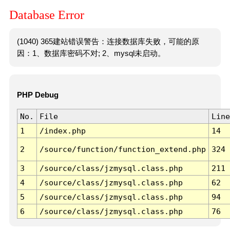
Database Error
(1040) 365建站错误警告：连接数据库失败，可能的原
因：1、数据库密码不对; 2、mysql未启动。
PHP Debug
No.
File
Line
1
/index.php
14
2
/source/function/function_extend.php
324
3
/source/class/jzmysql.class.php
211
4
/source/class/jzmysql.class.php
62
5
/source/class/jzmysql.class.php
94
6
/source/class/jzmysql.class.php
76