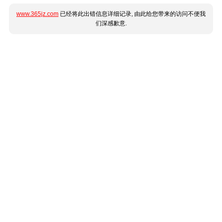
www.365jz.com
已经将此出错信息详细记录, 由此给您带来的访问不便我
们深感歉意.